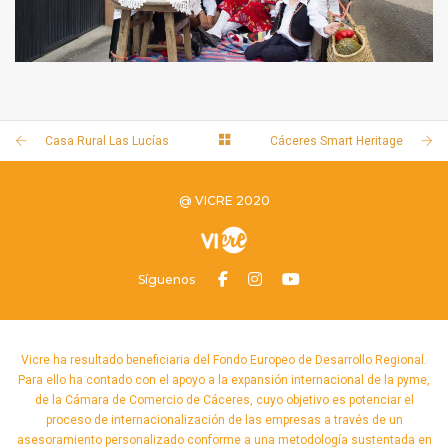
CARRASCALEJO DE LA JARA
Casa Rural Las Lucías
Cáceres Smart Heritage
@ VICRE 2020
Síguenos
Vicre ha resultado beneficiaria del Fondo Europeo de Desarrollo Regional.
Para ello ha contado con el apoyo a la expansión internacional de la pyme,
de la Cámara de Comercio de Cáceres, cuyo objetivo es potenciar el
proceso de internacionalización de las empresas a través de un
asesoramiento personalizado conforme a una metodología sustentada en