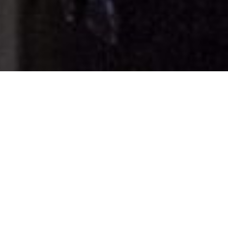
SERVICIOS VICRE
Somos una agencia creativa especializada
en
PRODUCCIÓN
FOTOGRAFÍA
AUDIOVISUAL