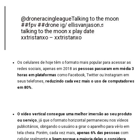
@droneracingleague
Talking to the moon
##fpv
##drone
ig/ ellisvanjason
♬
talking to the moon x play date
xxtristanxo – xxtristanxo
Os celulares de hoje têm o formato mais popular para acessar as
redes sociais, apenas em 2018 as
pessoas passaram em média 3
horas em plataformas
como Facebook, Twitter ou Instagram em
seus telefones,
reduzindo cada vez mais o uso de computadores
em 80%.
O vídeo vertical consegue uma melhor imersão ao seu produto
ou serviço
, já que o formato horizontal permaneceu nos vídeos
publicitários, obrigando o usuário a girar o aparelho para vê-lo em
tela cheia. Porém, cada vez mais,
apenas 6% das pessoas
com
celular realmente
o ligam porque a maioria delas o considera