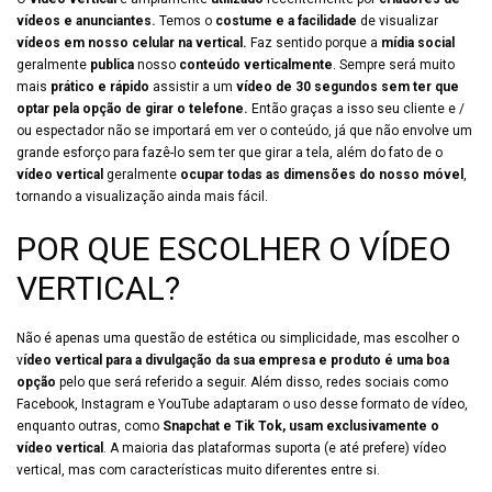
vídeos e anunciantes.
Temos o
costume e a facilidade
de visualizar
vídeos em nosso celular na vertical.
Faz sentido porque a
mídia social
geralmente
publica
nosso
conteúdo verticalmente
. Sempre será muito
mais
prático e rápido
assistir a um
vídeo de 30 segundos sem ter que
optar pela opção de girar o telefone.
Então graças a isso seu cliente e /
ou espectador não se importará em ver o conteúdo, já que não envolve um
grande esforço para fazê-lo sem ter que girar a tela, além do fato de o
vídeo vertical
geralmente
ocupar todas as dimensões do nosso móvel
,
tornando a visualização ainda mais fácil.
POR QUE ESCOLHER O VÍDEO
VERTICAL?
Não é apenas uma questão de estética ou simplicidade, mas escolher o
v
ídeo vertical para a divulgação da sua empresa e produto é uma boa
opção
pelo que será referido a seguir. Além disso, redes sociais como
Facebook, Instagram e YouTube adaptaram o uso desse formato de vídeo,
enquanto outras, como
Snapchat e Tik Tok, usam exclusivamente o
vídeo vertical
. A maioria das plataformas suporta (e até prefere) vídeo
vertical, mas com características muito diferentes entre si.