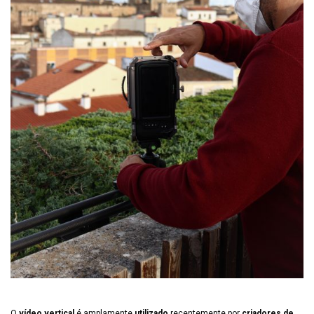
O
vídeo vertical
é amplamente
utilizado
recentemente por
criadores de