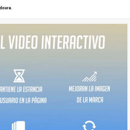
doura.