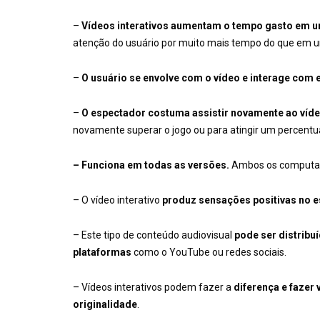
–
Vídeos interativos aumentam o tempo gasto em um 
atenção do usuário por muito mais tempo do que em um
–
O usuário se envolve com o vídeo e interage com 
–
O espectador costuma assistir novamente ao vídeo
novamente superar o jogo ou para atingir um percentua
– Funciona em todas as versões.
Ambos os computador
– O vídeo interativo
produz sensações positivas no 
– Este tipo de conteúdo audiovisual
pode ser distrib
plataformas
como o YouTube ou redes sociais.
– Vídeos interativos podem fazer a
diferença e fazer
originalidade
.