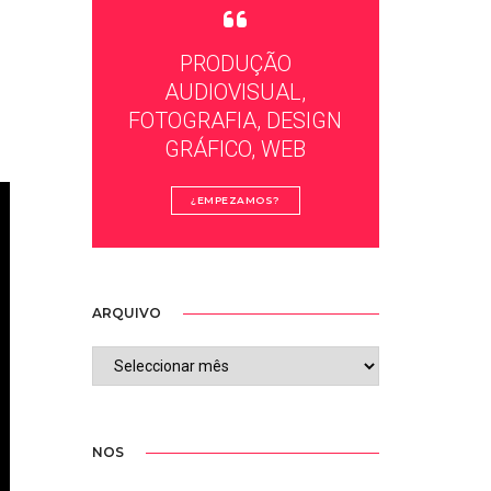
PRODUÇÃO
AUDIOVISUAL,
FOTOGRAFIA, DESIGN
GRÁFICO, WEB
¿EMPEZAMOS?
ARQUIVO
ARQUIVO
NOS